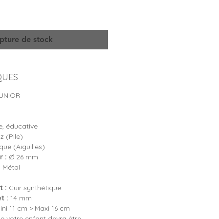
pture de stock
QUES
UNIOR
, éducative
 (Pile)
ue (Aiguilles)
 :
Ø 26 mm
:
Métal
 :
Cuir synthétique
t :
14 mm
ni 11 cm > Maxi 16 cm
e votre enfant devra être