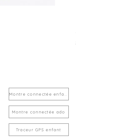
Traceur GPS enfant MiLi Mi
Prix
24,00 €
Montre connectée enfant
Montre connectée ado
Traceur GPS enfant