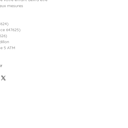
deux mesures
7624)
nce 647625)
626)
illon
e 5 ATM
ir