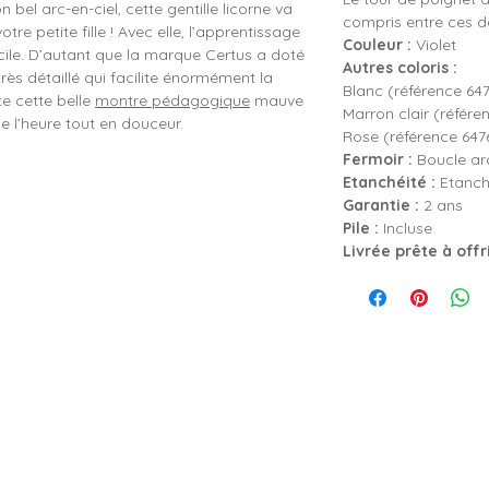
n bel arc-en-ciel, cette gentille licorne va
compris entre ces 
tre petite fille ! Avec elle, l’apprentissage
Couleur :
Violet
cile. D’autant que la marque Certus a doté
Autres coloris :
ès détaillé qui facilite énormément la
Blanc (référence 64
te cette belle
montre pédagogique
mauve
Marron clair (référe
e l’heure tout en douceur.
Rose (référence 647
Fermoir :
Boucle ard
Etanchéité :
Etanch
Garantie :
2 ans
Pile :
Incluse
Livrée prête à offr