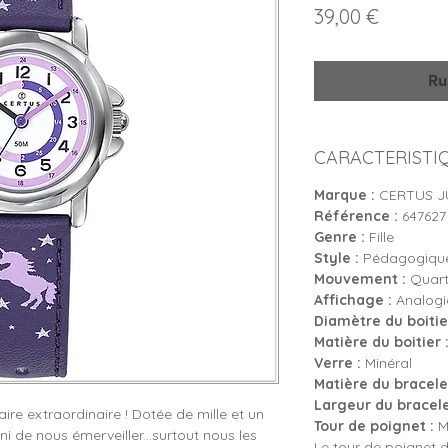
Prix
39,00 €
Ru
CARACTERISTI
Marque :
CERTUS J
Référence :
647627
Genre :
Fille
Style :
Pédagogique
Mouvement :
Quartz
Affichage :
Analogiq
Diamètre du boitier
Matière du boitier 
Verre :
Minéral
Matière du bracelet
Largeur du bracele
aire extraordinaire ! Dotée de mille et un
Tour de poignet :
Mi
ni de nous émerveiller...surtout nous les
Le tour de poignet d