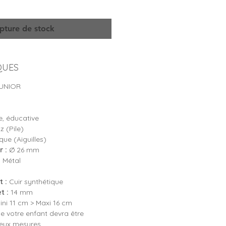
pture de stock
QUES
UNIOR
, éducative
 (Pile)
ue (Aiguilles)
 :
Ø 26 mm
:
Métal
 :
Cuir synthétique
t :
14 mm
ni 11 cm > Maxi 16 cm
e votre enfant devra être
deux mesures