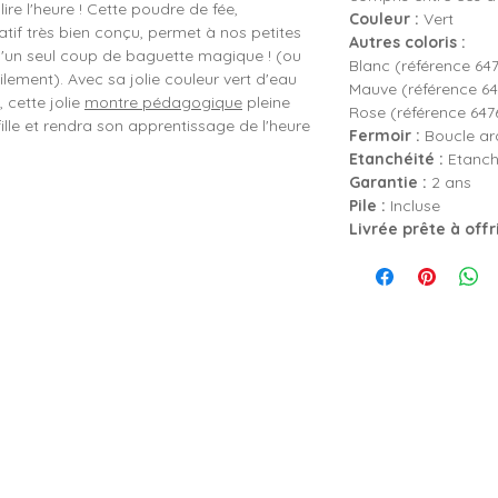
lire l'heure ! Cette poudre de fée,
Couleur :
Vert
f très bien conçu, permet à nos petites
Autres coloris :
 d'un seul coup de baguette magique ! (ou
Blanc (référence 64
ement). Avec sa jolie couleur vert d'eau
Mauve (référence 6
, cette jolie
montre pédagogique
pleine
Rose (référence 647
fille et rendra son apprentissage de l'heure
Fermoir :
Boucle ard
Etanchéité :
Etanch
Garantie :
2 ans
Pile :
Incluse
Livrée prête à offr