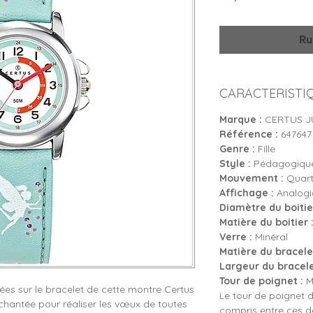
Ru
CARACTERISTI
Marque :
CERTUS J
Référence :
647647
Genre :
Fille
Style :
Pédagogique
Mouvement :
Quartz
Affichage :
Analogiq
Diamètre du boitier
Matière du boitier 
Verre :
Minéral
Matière du bracelet
Largeur du bracele
Tour de poignet :
Mi
fées sur le bracelet de cette montre Certus
Le tour de poignet d
nchantée pour réaliser les vœux de toutes
compris entre ces 