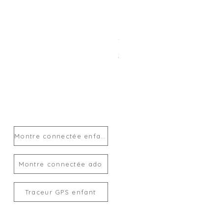
Traceur GPS enfant MiLi Mi
Prix
24,00 €
Montre connectée enfant
Montre connectée ado
Traceur GPS enfant