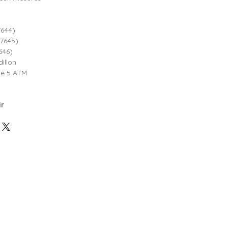
7644)
47645)
646)
illon
e 5 ATM
ir