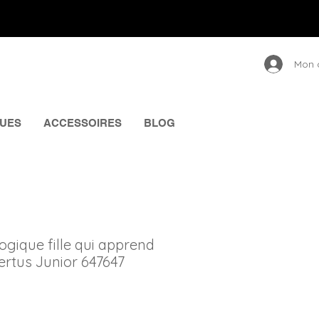
Mon 
UES
ACCESSOIRES
BLOG
gique fille qui apprend
Certus Junior 647647