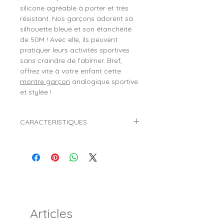
silicone agréable à porter et très
résistant. Nos garçons adorent sa
silhouette bleue et son étanchéité
de 50M ! Avec elle, ils peuvent
pratiquer leurs activités sportives
sans craindre de l'abîmer. Bref,
offrez vite à votre enfant cette
montre garçon
analogique sportive
et stylée !
CARACTERISTIQUES
Marque :
CALYPSO
Référence :
K5806/6
Genre :
Garçon
Style :
Mode, tendance
Mouvement :
Quartz (Pile)
Affichage :
Analogique (Aiguilles)
Diamètre du boitier :
Ø 32 mm
Articles
Matière du boitier :
Plastique