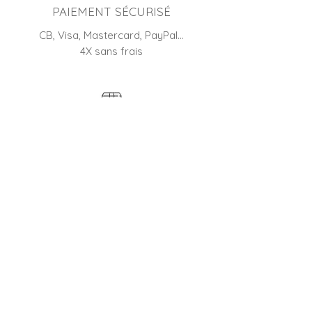
PAIEMENT SÉCURISÉ
CB, Visa, Mastercard, PayPal…
4X sans frais
RETOUR
45 jours pour changer d'avis
BOUTIQUE FRANÇAISE
Entreprise familiale depuis 2012